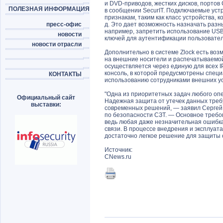
и DVD-приводов, жестких дисков, портов
ПОЛЕЗНАЯ ИНФОРМАЦИЯ
в сообщении SecurIT. Подключаемые уст
признакам, таким как класс устройства, к
пресс-офис
д. Это дает возможность назначать разны
например, запретить использование USB
новости
ключей для аутентификации пользовател
новости отрасли
Дополнительно в системе Zlock есть во
на внешние носители и распечатываемой
осуществляется через единую для всех IPC
консоль, в которой предусмотрены спец
КОНТАКТЫ
использованию сотрудниками внешних ус
"Одна из приоритетных задач любого оп
Официальный сайт
Надежная защита от утечек данных треб
выставки:
современных решений, — заявил Сергей 
по безопасности СЗТ. — Основное требо
ведь любая даже незначительная ошибка
связи. В процессе внедрения и эксплуата
достаточно легкое решение для защиты 
Источник:
CNews.ru