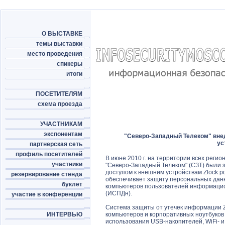
О ВЫСТАВКЕ
темы выставки
место проведения
спикеры
итоги
ПОСЕТИТЕЛЯМ
схема проезда
УЧАСТНИКАМ
экспонентам
"Северо-Западный Телеком" вне
ус
партнерская сеть
профиль посетителей
В июне 2010 г. на территории всех рег
участники
"Северо-Западный Телеком" (СЗТ) были
доступом к внешним устройствам Zlock р
резервирование стенда
обеспечивает защиту персональных данн
буклет
компьютеров пользователей информаци
(ИСПДн).
участие в конференции
Система защиты от утечек информации Z
ИНТЕРВЬЮ
компьютеров и корпоративных ноутбуков
использования USB-накопителей, WiFi- и 