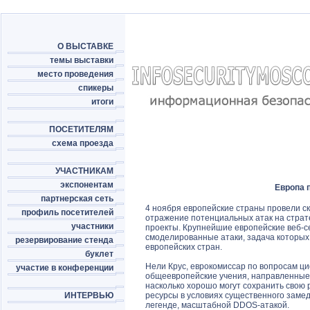
О ВЫСТАВКЕ
темы выставки
место проведения
спикеры
итоги
ПОСЕТИТЕЛЯМ
схема проезда
УЧАСТНИКАМ
экспонентам
Европа 
партнерская сеть
4 ноября европейские страны провели с
профиль посетителей
отражение потенциальных атак на страт
участники
проекты. Крупнейшие европейские веб-с
смоделированные атаки, задача которых 
резервирование стенда
европейских стран.
буклет
Нели Крус, еврокомиссар по вопросам ци
участие в конференции
общеевропейские учения, направленные
насколько хорошо могут сохранить свою
ИНТЕРВЬЮ
ресурсы в условиях существенного заме
легенде, масштабной DDOS-атакой.