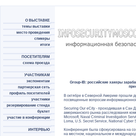
О ВЫСТАВКЕ
темы выставки
место проведения
спикеры
итоги
ПОСЕТИТЕЛЯМ
схема проезда
УЧАСТНИКАМ
экспонентам
Group-IB: российские хакеры зараб
пре
партнерская сеть
профиль посетителей
В октябре в Северной Америке прошли 
участники
посвященные вопросам информационной
резервирование стенда
Securing Our eCity - проходившая в Сан
буклет
американского рынка расследования компь
Microsoft, Naval Criminal Investigation Serv
участие в конференции
Loma, U.S. Secret Service, National Cyber S
ИНТЕРВЬЮ
Конференция была сфокусирована на сов
на местном, национальном и международ