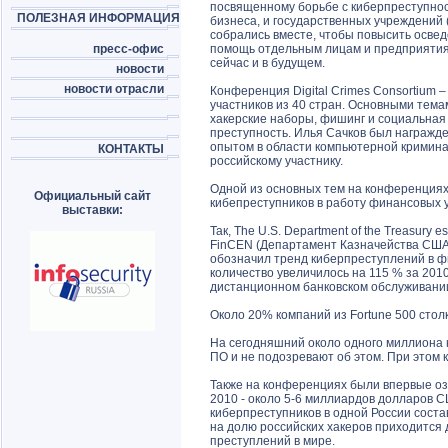
посвященному борьбе с киберпреступно
ПОЛЕЗНАЯ ИНФОРМАЦИЯ
бизнеса, и государственных учреждений
собрались вместе, чтобы повысить осве
пресс-офис
помощь отдельным лицам и предприятия
сейчас и в будущем.
новости
новости отрасли
Конференция Digital Crimes Consortium 
участников из 40 стран. Основными тем
хакерские наборы, фишинг и социальная
преступность. Илья Сачков был награжд
опытом в области компьютерной кримина
КОНТАКТЫ
российскому участнику.
Одной из основных тем на конференциях
Официальный сайт
кибепреступников в работу финансовых 
выставки:
Так, The U.S. Department of the Treasury e
FinCEN (Департамент Казначейства США
обозначил тренд киберпреступлений в ф
количество увеличилось на 115 % за 20
дистанционном банковском обслуживани
Около 20% компаний из Fortune 500 стол
На сегодняшний около одного миллиона
ПО и не подозревают об этом. При этом 
Также на конференциях были впервые оз
2010 - около 5-6 миллиардов долларов С
киберпреступников в одной России соста
на долю российских хакеров приходится 
преступлений в мире.