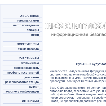
О ВЫСТАВКЕ
темы выставки
место проведения
спикеры
итоги
ПОСЕТИТЕЛЯМ
схема проезда
УЧАСТНИКАМ
экспонентам
Вузы США будут ло
партнерская сеть
Университет Валдоста (штат Джорджия,
профиль посетителей
систему, направленную на борьбу со ст
участники
лет развития, она умеет вычислять конк
правосудия, сообщает местный университ
резервирование стенда
буклет
Вузы США давно являются объектом при
авторские права, вследствие чего учебн
участие в конференции
либо файлообмен. Новый импульс этой а
летом ужесточило требования к борьбе у
ИНТЕРВЬЮ
школа, не проявляющая должного рвения