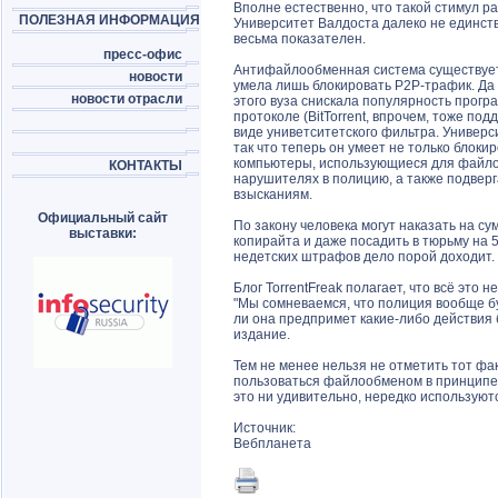
Вполне естественно, что такой стимул 
ПОЛЕЗНАЯ ИНФОРМАЦИЯ
Университет Валдоста далеко не единств
весьма показателен.
пресс-офис
Антифайлообменная система существует 
новости
умела лишь блокировать P2P-трафик. Да и
новости отрасли
этого вуза снискала популярность прогр
протоколе (BitTorrent, впрочем, тоже по
виде униветситетского фильтра. Универс
так что теперь он умеет не только блоки
компьютеры, использующиеся для файло
КОНТАКТЫ
нарушителях в полицию, а также подвер
взысканиям.
Официальный сайт
По закону человека могут наказать на с
выставки:
копирайта и даже посадить в тюрьму на 5 
недетских штрафов дело порой доходит.
Блог TorrentFreak полагает, что всё это 
"Мы сомневаемся, что полиция вообще бу
ли она предпримет какие-либо действия
издание.
Тем не менее нельзя не отметить тот фа
пользоваться файлообменом в принципе, 
это ни удивительно, нередко использую
Источник:
Вебпланета