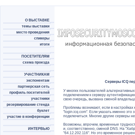
О ВЫСТАВКЕ
темы выставки
место проведения
спикеры
итоги
ПОСЕТИТЕЛЯМ
схема проезда
УЧАСТНИКАМ
экспонентам
Серверы ICQ пе
партнерская сеть
У многих пользователей альтернативных 
профиль посетителей
подключением к серверу аутентификации
участники
свою очередь, вызвана сменой владельца
резервирование стенда
Проблемы возникают, если в настройках 
буклет
"login.icq.com". Если указать именно это
подключиться. Многие другие серверы н
участие в конференции
Возможны, впрочем, временные труднос
ИНТЕРВЬЮ
и, соответственно, сменой DNS. На "Хабр
"64.12.202.116". Но это временное решен