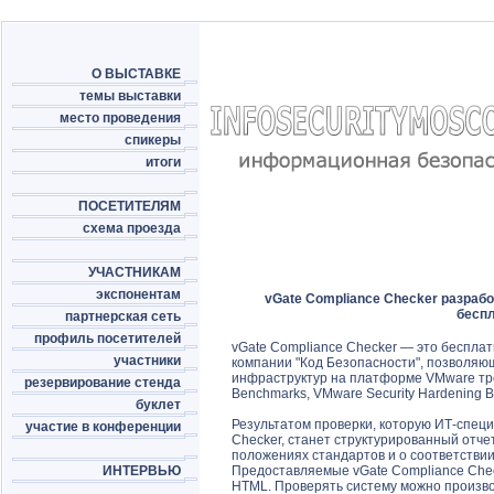
О ВЫСТАВКЕ
темы выставки
место проведения
спикеры
итоги
ПОСЕТИТЕЛЯМ
схема проезда
УЧАСТНИКАМ
экспонентам
vGate Compliance Checker разраб
беспл
партнерская сеть
профиль посетителей
vGate Compliance Checker — это бесплат
участники
компании "Код Безопасности", позволяю
инфраструктур на платформе VMware тр
резервирование стенда
Benchmarks, VMware Security Hardening Be
буклет
Результатом проверки, которую ИТ-специ
участие в конференции
Checker, станет структурированный отч
положениях стандартов и о соответстви
ИНТЕРВЬЮ
Предоставляемые vGate Compliance Chec
HTML. Проверять систему можно произво