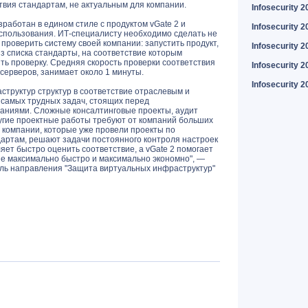
твия стандартам, не актуальным для компании.
Infosecurity 2
работан в едином стиле с продуктом vGate 2 и
Infosecurity 2
использования. ИТ-специалисту необходимо сделать не
проверить систему своей компании: запустить продукт,
Infosecurity 2
из списка стандарты, на соответствие которым
ть проверку. Средняя скорость проверки соответствия
Infosecurity 2
 серверов, занимает около 1 минуты.
Infosecurity 2
труктур структур в соответствие отраслевым и
самых трудных задач, стоящих перед
аниями. Сложные консалтинговые проекты, аудит
угие проектные работы требуют от компаний больших
 компании, которые уже провели проекты по
дартам, решают задачи постоянного контроля настроек
яет быстро оценить соответствие, а vGate 2 помогает
ие максимально быстро и максимально экономно", —
ель направления "Защита виртуальных инфраструктур"