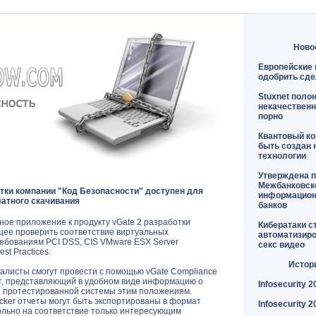
Ново
Европейские 
одобрить сде
Stuxnet поло
некачественн
порно
Квантовый к
быть создан 
технологии
Утверждена п
Межбанковск
отки компании "Код Безопасности" доступен для
информацион
атного скачивания
банков
ное приложение к продукту vGate 2 разработки
Кибератаки с
щее проверить соответствие виртуальных
автоматизир
ебованиям PCI DSS, CIS VMware ESX Server
секс видео
st Practices.
Истор
алисты смогут провести с помощью vGate Compliance
ет, представляющий в удобном виде информацию о
Infosecurity 2
и протестированной системы этим положениям.
ker отчеты могут быть экспортированы в формат
Infosecurity 2
льно на соответствие только интересующим