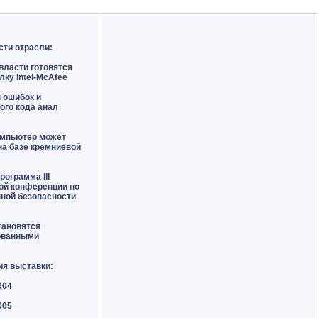
сти отрасли:
власти готовятся
лку Intel-McAfee
н ошибок и
ого кода
анал
омпьютер может
на базе кремниевой
рограмма III
ой конференции по
ной безопасности
тановятся
ованными
ия выставки:
004
005