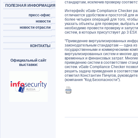
стандартам, исключив проверку соответс
ПОЛЕЗНАЯ ИНФОРМАЦИЯ
Интерфейс vGate Compliance Checker раз
пресс-офис
отличается удобством и простотой для 
более четырех операций для того, чтобы 
новости
указать объекты для проверки, выбрать 
новости отрасли
необходимо провести проверку и запусти
систем, в которых присутствует до 3 ESX
"Приведение виртуализированных инфрас
законодательным стандартам — одна из 
КОНТАКТЫ
государственными и коммерческими комп
виртуализированных систем и многие др
временных и финансовых затрат. Многие
Официальный сайт
приведению систем в соответствие стан
выставки:
систем. vGate Compliance Checker позвол
решить задачу приведения в соответств
отметил Константин Пичугов, руководит
(компания "Код Безопасности").