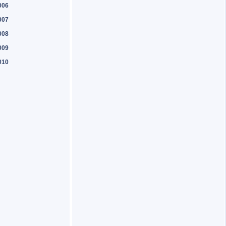
006
007
008
009
010