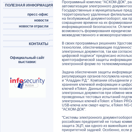
Программный комплекс "АСКОМ-ДОК", р
ПОЛЕЗНАЯ ИНФОРМАЦИЯ
автоматизации электронного документоо
Государственные и муниципальные предп
пресс-офис
территориально удаленные филиальные 
на безбумажный документооборот, как п
новости
сокращение времени на их формирование
новости отрасли
информационной безопасности. Отличит
возможность формирования юридически 
межведомственного и межкорпоративного
В своих программных решениях Удосто
КОНТАКТЫ
технологии, обеспечивающие подлинност
электронных документов, так как соглас
цифровой подписи" предписано использ
Официальный сайт
криптографической защиты информации 
выставки:
электронной форме по телекоммуникаци
Задача обеспечения защиты информации
регулирующих органов послужила начал
и "Аладдин Р.Д.". Компании объединили
хранения ключевой информации и цифро
ключей eToken. Данные решения позволя
электронных документов при обмене ме
проведенных тестовых испытаний подтв
электронных ключей eToken: eToken PRO/
USB-ключа или смарт-карты, eToken NG-
"АСКОМ-ДОК".
"Системы электронного документооборот
российских предприятий не только коммер
защита ЭЦП, как одного из важнейших э
приоритетной задачей. Особенно, если р