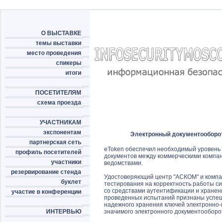
О ВЫСТАВКЕ
темы выставки
место проведения
спикеры
итоги
ПОСЕТИТЕЛЯМ
схема проезда
УЧАСТНИКАМ
экспонентам
Электронный документооборо
партнерская сеть
eToken обеспечил необходимый уровень
профиль посетителей
документов между коммерческими компа
участники
ведомствами.
резервирование стенда
Удостоверяющий центр "АСКОМ" и компан
буклет
тестирования на корректность работы с
со средствами аутентификации и хранен
участие в конференции
проведенных испытаний признаны успеш
надежного хранения ключей электронно
ИНТЕРВЬЮ
значимого электронного документооборот