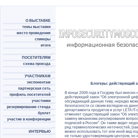
О ВЫСТАВКЕ
темы выставки
место проведения
спикеры
итоги
ПОСЕТИТЕЛЯМ
схема проезда
УЧАСТНИКАМ
экспонентам
Блогеры: действующий за
партнерская сеть
В конце 2009 года в Госдуму был внесен
профиль посетителей
действующий закон "Об электронной циф
участники
обсуждающий данную тему, нередко мож
безопасности со своим взглядом на данн
резервирование стенда
департамента продуктов и услуг LETA IT-
буклет
отменяет существующий закон "Об элект
замену механизма регулирования вопрос
участие в конференции
подписей в России". Он также видит недо
ряд терминологических неточностей, [зак
ИНТЕРВЬЮ
можно использовать тот или иной вид по
не только удостоверяющим центром, но и