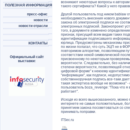
возникают некоторые вопросы к авторам з
ПОЛЕЗНАЯ ИНФОРМАЦИЯ
такого сертификата? Какой у него право
пресс-офис
Другой пользователь под ником bablaw от
необходимость внесения нового докумен
новости
закона об электронной подписи не соот
новости отрасли
электронных подписей. Законопроект уст
того, в документе изменено определение
признак, присущий всем видам таких под
идентификации подписавшего информац
юрлица. Предусмотрены механизмы приз
КОНТАКТЫ
по жизни полагал, что суть ЭЦП не в ФОР
повторимом алгоритме, позволяющем пу
соответствии некой символической посл
Официальный сайт
присвоенному по некоторым проверяемы
выставки:
вероятности. Следовательно, без наличи
степени вероятности, позволяющей относ
цифровой форме" к некоему идентификато
"информации", как подписи, недопустимо. 
собственноручная подпись все-таки дает
такая экспертиза вообще не возможна" -
пользователь boza_revenge: "Пока что я 
работает".
Исходя из всего вышесказанного, можно п
интернете не самые положительные, бол
принятием закона посоветоваться со сп
принимать поправки.
ITSec.ru