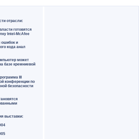
сти отрасли:
власти готовятся
лку Intel-McAfee
н ошибок и
ого кода
анал
омпьютер может
на базе кремниевой
рограмма III
ой конференции по
ной безопасности
тановятся
ованными
ия выставки:
004
005