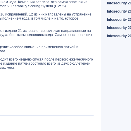
ием кода. Компания заявила, что самая опасная из
Infosecurity 2
on Vulnerability Scoring System (CVSS).
Infosecurity 2
16 исправлений. 12 из них направлены на устранение
полнением кода, в том числе и на то, которое
Infosecurity 2
Infosecurity 2
дет издано 21 исправление, включая направленные на
 с удалённым выполнением кода. Самое опасное из них
Infosecurity 2
делить особое внимание применению патчей и
рее.
одит всего неделю спустя после первого ежемесячного
ое издание патчей состояло всего из двух бюллетеней,
мых мест.