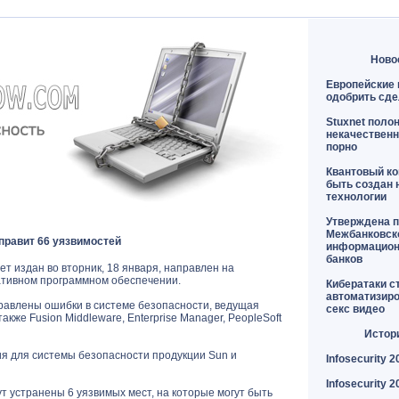
Ново
Европейские 
одобрить сде
Stuxnet поло
некачественн
порно
Квантовый к
быть создан 
технологии
Утверждена п
Межбанковск
справит 66 уязвимостей
информацион
банков
ет издан во вторник, 18 января, направлен на
ативном программном обеспечении.
Кибератаки с
автоматизир
правлены ошибки в системе безопасности, ведущая
секс видео
кже Fusion Middleware, Enterprise Manager, PeopleSoft
Истор
я для системы безопасности продукции Sun и
Infosecurity 2
Infosecurity 2
т устранены 6 уязвимых мест, на которые могут быть