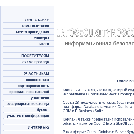
О ВЫСТАВКЕ
темы выставки
место проведения
спикеры
итоги
ПОСЕТИТЕЛЯМ
схема проезда
УЧАСТНИКАМ
экспонентам
Oracle и
партнерская сеть
Компания заявила, что патч, который буд
профиль посетителей
исправление 66 уязвимых мест в корпор
участники
Среди 28 продуктов, в которых будут ис
резервирование стенда
платформа Database компании Oracle, а та
буклет
CRM и E-Business Suite.
участие в конференции
Компания также предоставит исправлени
офисных пакетов OpenOffice и StarOffice.
ИНТЕРВЬЮ
В платформе Oracle Database Server буду