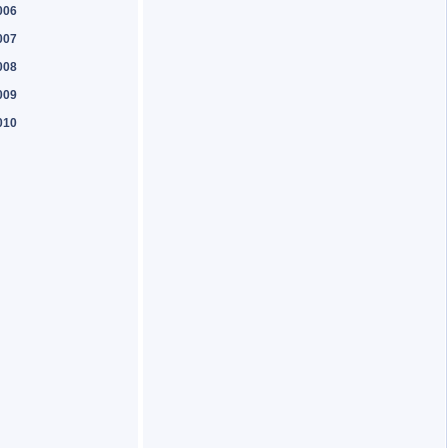
006
007
008
009
010