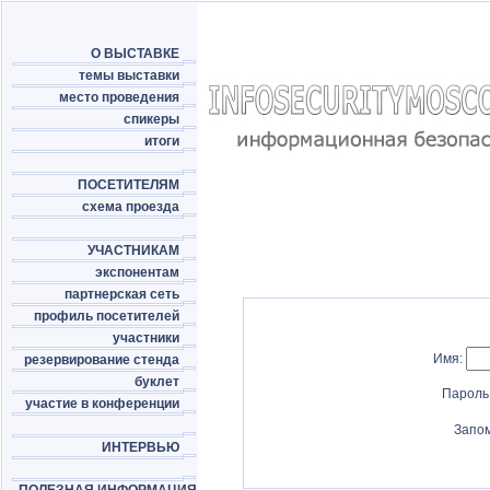
О ВЫСТАВКЕ
темы выставки
место проведения
спикеры
итоги
ПОСЕТИТЕЛЯМ
схема проезда
УЧАСТНИКАМ
экспонентам
партнерская сеть
профиль посетителей
участники
Имя:
резервирование стенда
буклет
Пароль
участие в конференции
Запо
ИНТЕРВЬЮ