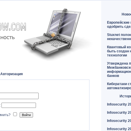
Ново
Европейские 
одобрить сде
Stuxnet поло
некачественн
Квантовый к
быть создан 
технологии
Утверждена п
Межбанковск
информацион
Авторизация
банков
Кибератаки с
автоматизир
Истор
Infosecurity 2
:
Infosecurity 2
мнить?
Infosecurity 2
Infosecurity 2