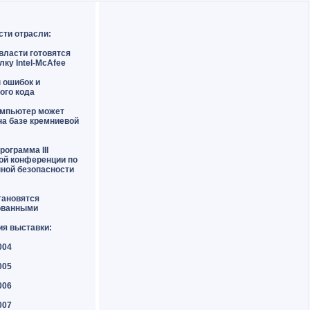
сти отрасли:
власти готовятся
лку Intel-McAfee
н ошибок и
ого кода
омпьютер может
на базе кремниевой
рограмма III
ой конференции по
ной безопасности
тановятся
ованными
ия выставки:
004
005
006
007