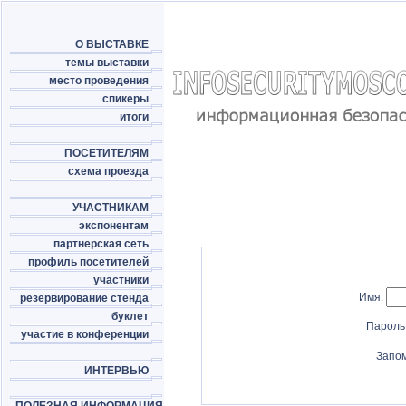
О ВЫСТАВКЕ
темы выставки
место проведения
спикеры
итоги
ПОСЕТИТЕЛЯМ
схема проезда
УЧАСТНИКАМ
экспонентам
партнерская сеть
профиль посетителей
участники
Имя:
резервирование стенда
буклет
Пароль
участие в конференции
Запо
ИНТЕРВЬЮ