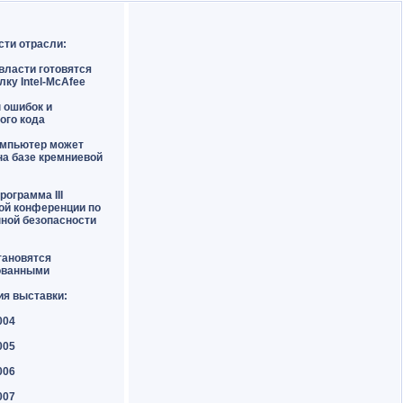
сти отрасли:
власти готовятся
лку Intel-McAfee
н ошибок и
ого кода
омпьютер может
на базе кремниевой
рограмма III
ой конференции по
ной безопасности
тановятся
ованными
ия выставки:
004
005
006
007