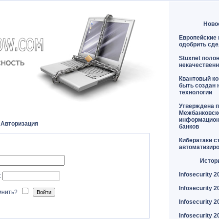
Ново
Европейские 
одобрить сде
Stuxnet поло
некачественн
Квантовый к
быть создан 
технологии
Утверждена п
Межбанковск
информацион
Авторизация
банков
Кибератаки с
автоматизир
Истор
Infosecurity 2
:
Infosecurity 2
мнить?
Infosecurity 2
Infosecurity 2