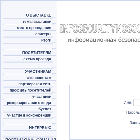
О ВЫСТАВКЕ
темы выставки
место проведения
спикеры
итоги
ПОСЕТИТЕЛЯМ
схема проезда
УЧАСТНИКАМ
экспонентам
партнерская сеть
профиль посетителей
участники
Имя:
резервирование стенда
буклет
Пароль
участие в конференции
Запо
ИНТЕРВЬЮ