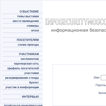
О ВЫСТАВКЕ
темы выставки
место проведения
спикеры
итоги
ПОСЕТИТЕЛЯМ
схема проезда
УЧАСТНИКАМ
экспонентам
партнерская сеть
профиль посетителей
участники
Имя:
резервирование стенда
буклет
Пароль
участие в конференции
Запо
ИНТЕРВЬЮ