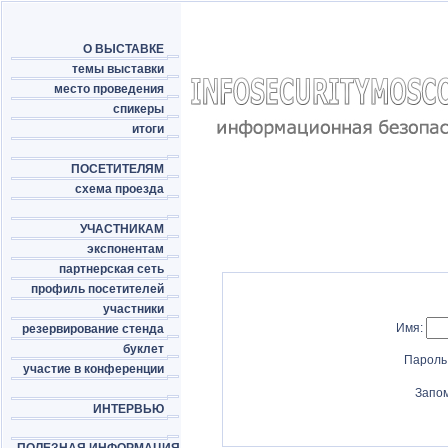
О ВЫСТАВКЕ
темы выставки
место проведения
спикеры
итоги
ПОСЕТИТЕЛЯМ
схема проезда
УЧАСТНИКАМ
экспонентам
партнерская сеть
профиль посетителей
участники
Имя:
резервирование стенда
буклет
Пароль
участие в конференции
Запо
ИНТЕРВЬЮ