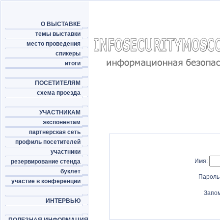
О ВЫСТАВКЕ
темы выставки
место проведения
спикеры
итоги
ПОСЕТИТЕЛЯМ
схема проезда
УЧАСТНИКАМ
экспонентам
партнерская сеть
профиль посетителей
участники
Имя:
резервирование стенда
буклет
Пароль
участие в конференции
Запо
ИНТЕРВЬЮ