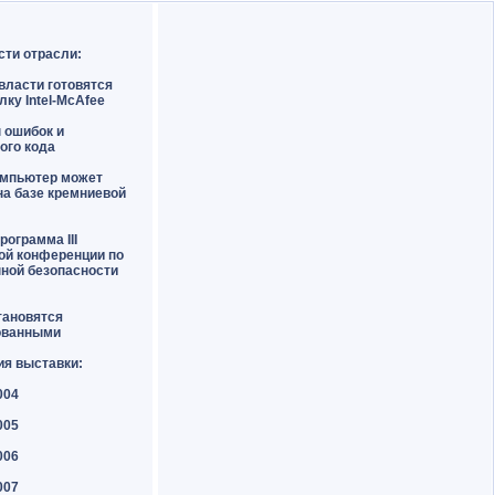
сти отрасли:
власти готовятся
лку Intel-McAfee
н ошибок и
ого кода
омпьютер может
на базе кремниевой
рограмма III
ой конференции по
ной безопасности
тановятся
ованными
ия выставки:
004
005
006
007