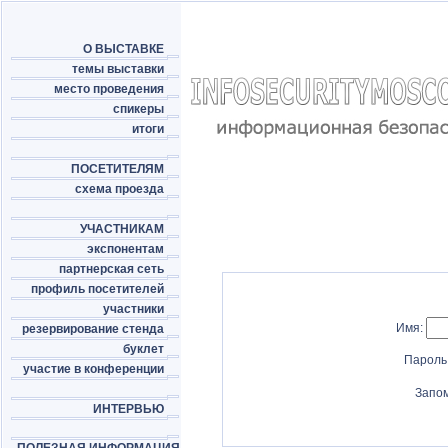
О ВЫСТАВКЕ
темы выставки
место проведения
спикеры
итоги
ПОСЕТИТЕЛЯМ
схема проезда
УЧАСТНИКАМ
экспонентам
партнерская сеть
профиль посетителей
участники
Имя:
резервирование стенда
буклет
Пароль
участие в конференции
Запо
ИНТЕРВЬЮ