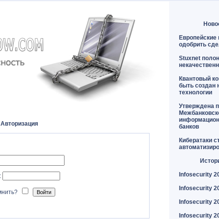
Ново
Европейские 
одобрить сде
Stuxnet поло
некачественн
Квантовый к
быть создан 
технологии
Утверждена п
Межбанковск
информацион
Авторизация
банков
Кибератаки с
автоматизир
Истор
Infosecurity 2
:
Infosecurity 2
мнить?
Infosecurity 2
Infosecurity 2