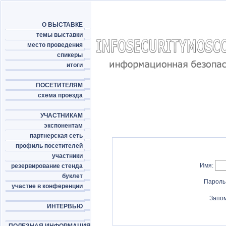
О ВЫСТАВКЕ
темы выставки
место проведения
спикеры
итоги
ПОСЕТИТЕЛЯМ
схема проезда
УЧАСТНИКАМ
экспонентам
партнерская сеть
профиль посетителей
участники
Имя:
резервирование стенда
буклет
Пароль
участие в конференции
Запо
ИНТЕРВЬЮ