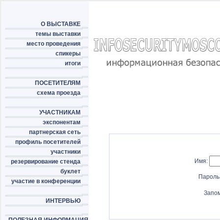
О ВЫСТАВКЕ
темы выставки
место проведения
спикеры
итоги
ПОСЕТИТЕЛЯМ
схема проезда
УЧАСТНИКАМ
экспонентам
партнерская сеть
профиль посетителей
участники
Имя:
резервирование стенда
буклет
Пароль
участие в конференции
Запо
ИНТЕРВЬЮ