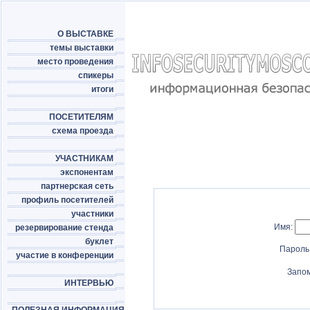
О ВЫСТАВКЕ
темы выставки
место проведения
спикеры
итоги
ПОСЕТИТЕЛЯМ
схема проезда
УЧАСТНИКАМ
экспонентам
партнерская сеть
профиль посетителей
участники
Имя:
резервирование стенда
буклет
Пароль
участие в конференции
Запо
ИНТЕРВЬЮ