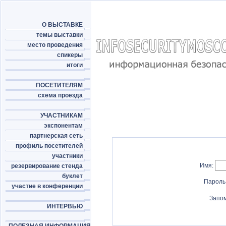
О ВЫСТАВКЕ
темы выставки
место проведения
спикеры
итоги
ПОСЕТИТЕЛЯМ
схема проезда
УЧАСТНИКАМ
экспонентам
партнерская сеть
профиль посетителей
участники
Имя:
резервирование стенда
буклет
Пароль
участие в конференции
Запо
ИНТЕРВЬЮ