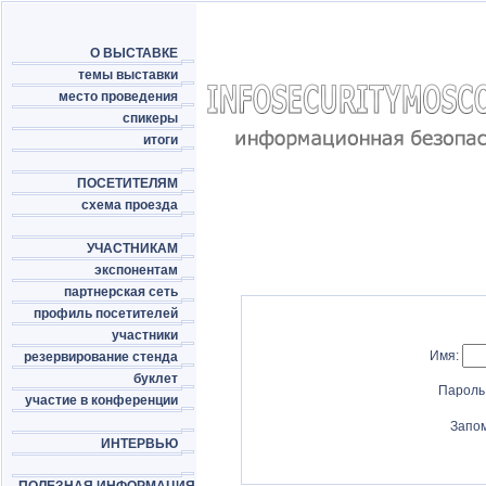
О ВЫСТАВКЕ
темы выставки
место проведения
спикеры
итоги
ПОСЕТИТЕЛЯМ
схема проезда
УЧАСТНИКАМ
экспонентам
партнерская сеть
профиль посетителей
участники
Имя:
резервирование стенда
буклет
Пароль
участие в конференции
Запо
ИНТЕРВЬЮ