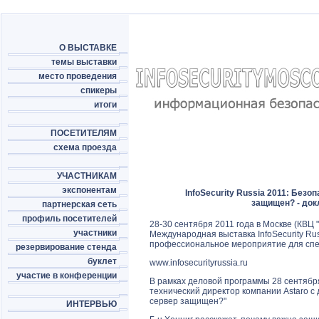
О ВЫСТАВКЕ
темы выставки
место проведения
спикеры
итоги
ПОСЕТИТЕЛЯМ
схема проезда
УЧАСТНИКАМ
экспонентам
InfoSecurity Russia 2011: Без
защищен? - док
партнерская сеть
профиль посетителей
28-30 сентября 2011 года в Москве (КВЦ "
участники
Международная выставка InfoSecurity Rus
профессиональное мероприятие для спе
резервирование стенда
буклет
www.infosecurityrussia.ru
участие в конференции
В рамках деловой программы 28 сентября 
технический директор компании Astaro с
сервер защищен?"
ИНТЕРВЬЮ