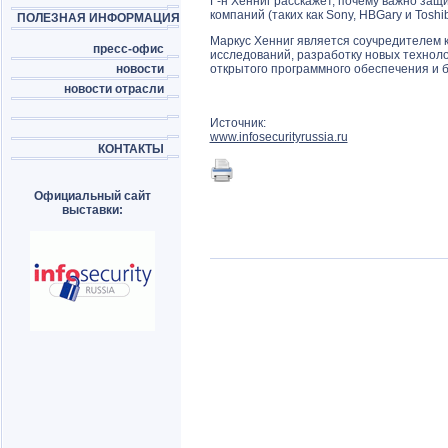
Г-н Хенниг расскажет, почему важно за
компаний (таких как Sony, HBGary и Tosh
ПОЛЕЗНАЯ ИНФОРМАЦИЯ
Маркус Хенниг является соучредителем к
пресс-офис
исследований, разработку новых техноло
новости
открытого программного обеспечения и б
новости отрасли
Источник:
www.infosecurityrussia.ru
КОНТАКТЫ
Официальный сайт
выставки: