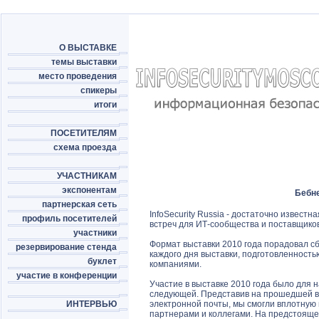
О ВЫСТАВКЕ
темы выставки
место проведения
спикеры
итоги
ПОСЕТИТЕЛЯМ
схема проезда
УЧАСТНИКАМ
экспонентам
Бебне
партнерская сеть
InfoSecurity Russia - достаточно извест
профиль посетителей
встреч для ИТ-сообщества и поставщико
участники
Формат выставки 2010 года порадовал с
резервирование стенда
каждого дня выставки, подготовленность
буклет
компаниями.
участие в конференции
Участие в выставке 2010 года было для 
следующей. Представив на прошедшей 
ИНТЕРВЬЮ
электронной почты, мы смогли вплотную
партнерами и коллегами. На предстояще