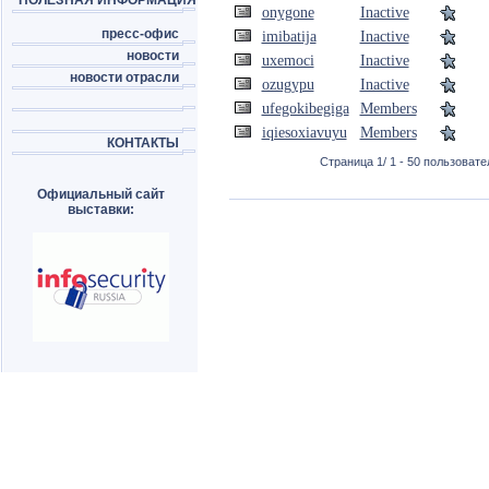
ПОЛЕЗНАЯ ИНФОРМАЦИЯ
onygone
Inactive
пресс-офис
imibatija
Inactive
новости
uxemoci
Inactive
новости отрасли
ozugypu
Inactive
ufegokibegiga
Members
iqiesoxiavuyu
Members
КОНТАКТЫ
Страница 1/ 1 - 50 пользовател
Официальный сайт
выставки: