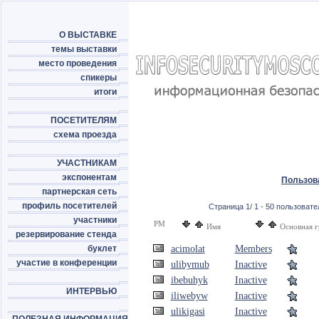
О ВЫСТАВКЕ
темы выставки
место проведения
спикеры
итоги
ПОСЕТИТЕЛЯМ
схема проезда
УЧАСТНИКАМ
экспонентам
Пользов
партнерская сеть
профиль посетителей
Страница 1/ 1 - 50 пользовател
участники
PM
Имя
Основная г
резервирование стенда
буклет
acimolat
Members
участие в конференции
ulibymub
Inactive
ibebuhyk
Inactive
ИНТЕРВЬЮ
iliwebyw
Inactive
ulikigasi
Inactive