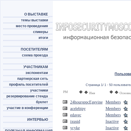
О ВЫСТАВКЕ
темы выставки
место проведения
спикеры
итоги
ПОСЕТИТЕЛЯМ
схема проезда
УЧАСТНИКАМ
экспонентам
Пользов
партнерская сеть
профиль посетителей
Страница 1/ 1 - 50 пользовател
участники
PM
Имя
Основна
резервирование стенда
буклет
24hoursppcEgevine
Members
участие в конференции
acelebipy
Members
edavec
Members
ИНТЕРВЬЮ
ixusid
Inactive
ycyke
Inactive