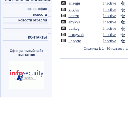
ПОЛЕЗНАЯ ИНФОРМАЦИЯ
alizegu
Inactive
пресс-офис
yqyjuc
Inactive
новости
omezu
Inactive
новости отрасли
ebykys
Inactive
udikeg
Inactive
oroxyzoh
Inactive
КОНТАКТЫ
uqeqete
Inactive
Страница 1/ 1 - 50 пользовател
Официальный сайт
выставки: