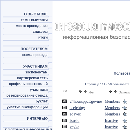
О ВЫСТАВКЕ
темы выставки
место проведения
спикеры
итоги
ПОСЕТИТЕЛЯМ
схема проезда
УЧАСТНИКАМ
экспонентам
Пользов
партнерская сеть
профиль посетителей
Страница 1/ 1 - 50 пользовател
участники
PM
Имя
Основна
резервирование стенда
буклет
24hoursppcEgevine
Members
участие в конференции
acelebipy
Members
edavec
Members
ИНТЕРВЬЮ
ixusid
Inactive
ycyke
Inactive