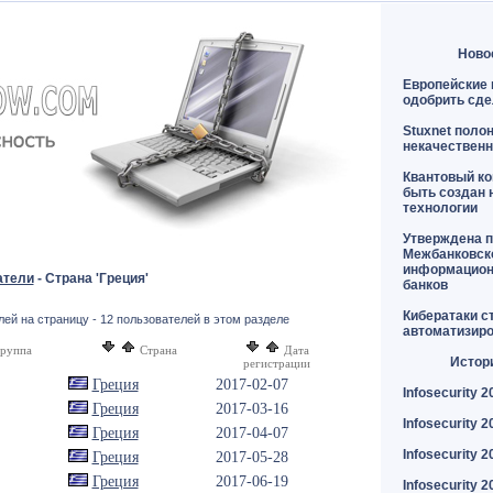
Ново
Европейские 
одобрить сде
Stuxnet поло
некачественн
Квантовый к
быть создан 
технологии
Утверждена п
Межбанковск
информацион
атели
- Страна 'Греция'
банков
Кибератаки с
ей на страницу - 12 пользователей в этом разделе
автоматизир
группа
Страна
Дата
Истор
регистрации
Греция
2017-02-07
Infosecurity 2
Греция
2017-03-16
Infosecurity 2
Греция
2017-04-07
Infosecurity 2
Греция
2017-05-28
Греция
2017-06-19
Infosecurity 2