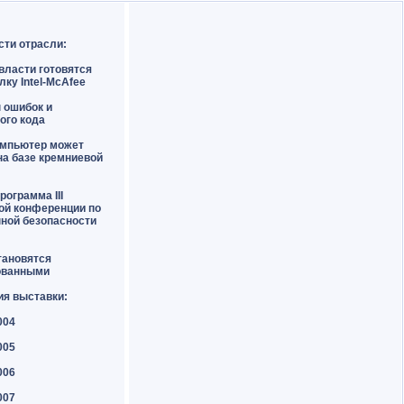
сти отрасли:
власти готовятся
лку Intel-McAfee
н ошибок и
ого кода
омпьютер может
на базе кремниевой
рограмма III
ой конференции по
ной безопасности
тановятся
ованными
ия выставки:
004
005
006
007