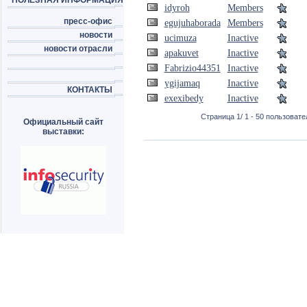
ПОЛЕЗНАЯ ИНФОРМАЦИЯ
idyroh
Members
пресс-офис
egujuhaborada
Members
новости
ucimuza
Inactive
новости отрасли
apakuvet
Inactive
Fabrizio44351
Inactive
ygijamaq
Inactive
КОНТАКТЫ
exexibedy
Inactive
Страница 1/ 1 - 50 пользовател
Официальный сайт
выставки: