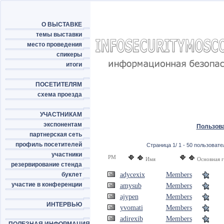
О ВЫСТАВКЕ
темы выставки
место проведения
спикеры
итоги
ПОСЕТИТЕЛЯМ
схема проезда
УЧАСТНИКАМ
экспонентам
Пользов
партнерская сеть
профиль посетителей
Страница 1/ 1 - 50 пользовател
участники
PM
Имя
Основная 
резервирование стенда
буклет
adycexix
Members
участие в конференции
amysub
Members
ajypen
Members
ИНТЕРВЬЮ
yvomati
Members
adirexib
Members