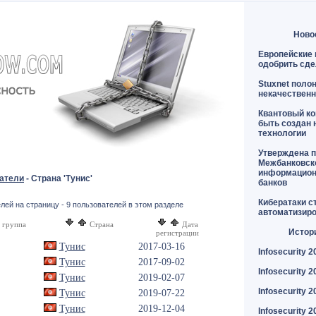
Ново
Европейские 
одобрить сде
Stuxnet поло
некачественн
Квантовый к
быть создан 
технологии
Утверждена п
Межбанковск
информацион
атели
- Страна 'Тунис'
банков
Кибератаки с
лей на страницу - 9 пользователей в этом разделе
автоматизир
 группа
Страна
Дата
Истор
регистрации
Тунис
2017-03-16
Infosecurity 2
Тунис
2017-09-02
Infosecurity 2
Тунис
2019-02-07
Infosecurity 2
Тунис
2019-07-22
Тунис
2019-12-04
Infosecurity 2