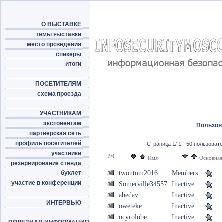
О ВЫСТАВКЕ
темы выставки
место проведения
спикеры
итоги
ПОСЕТИТЕЛЯМ
схема проезда
УЧАСТНИКАМ
экспонентам
Пользов
партнерская сеть
профиль посетителей
Страница 1/ 1 - 50 пользовате
участники
PM
Имя
Основная
резервирование стенда
буклет
twontom2016
Members
участие в конференции
Somerville34557
Inactive
abedav
Inactive
ИНТЕРВЬЮ
oweteke
Inactive
ocyrolobe
Inactive