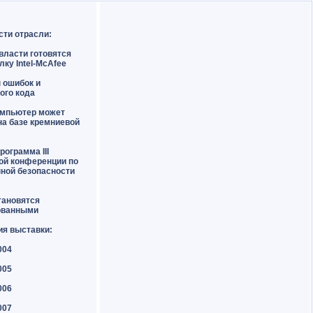
сти отрасли:
власти готовятся
лку Intel-McAfee
н ошибок и
ого кода
омпьютер может
на базе кремниевой
рограмма III
ой конференции по
ной безопасности
тановятся
ованными
ия выставки:
004
005
006
007