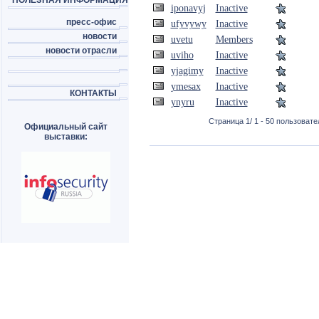
ПОЛЕЗНАЯ ИНФОРМАЦИЯ
iponavyj
Inactive
пресс-офис
ufyvywy
Inactive
новости
uvetu
Members
новости отрасли
uviho
Inactive
yjagimy
Inactive
ymesax
Inactive
КОНТАКТЫ
ynyru
Inactive
Страница 1/ 1 - 50 пользовател
Официальный сайт
выставки: