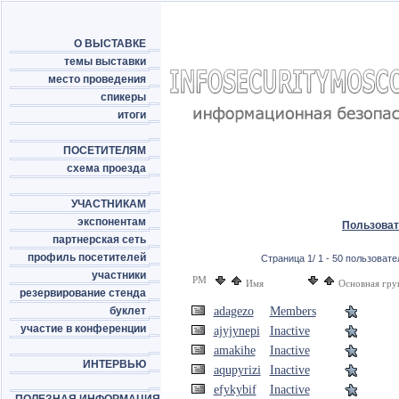
О ВЫСТАВКЕ
темы выставки
место проведения
спикеры
итоги
ПОСЕТИТЕЛЯМ
схема проезда
УЧАСТНИКАМ
экспонентам
Пользова
партнерская сеть
профиль посетителей
Страница 1/ 1 - 50 пользовател
участники
PM
Имя
Основная гру
резервирование стенда
буклет
adagezo
Members
участие в конференции
ajyjynepi
Inactive
amakihe
Inactive
ИНТЕРВЬЮ
aqupyrizi
Inactive
efykybif
Inactive