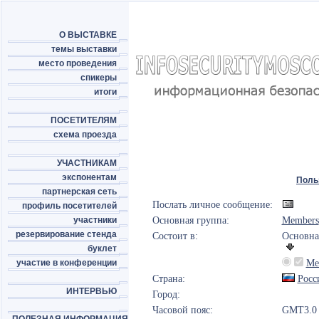
О ВЫСТАВКЕ
темы выставки
место проведения
спикеры
итоги
ПОСЕТИТЕЛЯМ
схема проезда
УЧАСТНИКАМ
экспонентам
Поль
партнерская сеть
Послать личное сообщение:
профиль посетителей
участники
Основная группа:
Members
резервирование стенда
Состоит в:
Основна
буклет
участие в конференции
Me
Страна:
Росс
ИНТЕРВЬЮ
Город:
Часовой пояс:
GMT3.0 