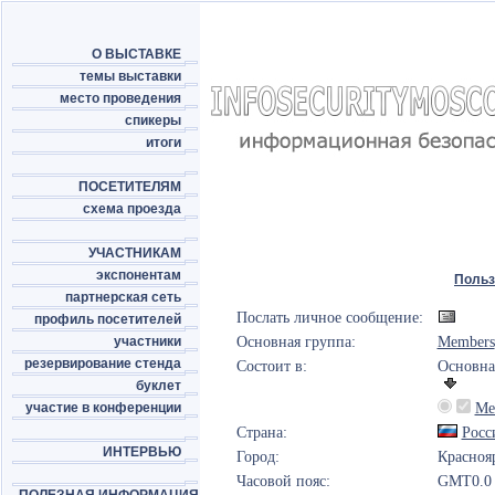
О ВЫСТАВКЕ
темы выставки
место проведения
спикеры
итоги
ПОСЕТИТЕЛЯМ
схема проезда
УЧАСТНИКАМ
экспонентам
Польз
партнерская сеть
Послать личное сообщение:
профиль посетителей
участники
Основная группа:
Members
резервирование стенда
Состоит в:
Основна
буклет
участие в конференции
Me
Страна:
Росс
ИНТЕРВЬЮ
Город:
Красноя
Часовой пояс:
GMT0.0 