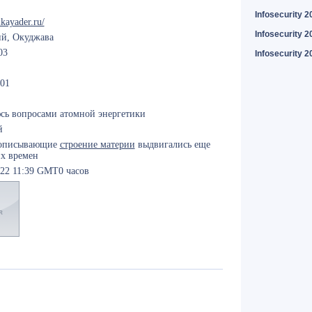
Infosecurity 2
zikayader.ru/
Infosecurity 2
й, Окуджава
03
Infosecurity 2
-01
сь вопросами атомной энергетики
й
 описывающие
строение материи
выдвигались еще
их времен
-22 11:39 GMT0 часов