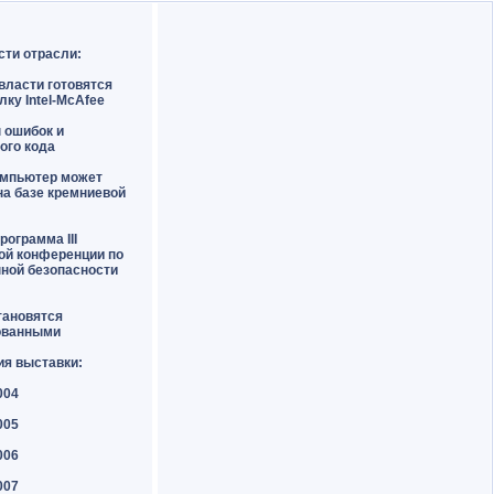
сти отрасли:
власти готовятся
лку Intel-McAfee
н ошибок и
ого кода
омпьютер может
на базе кремниевой
рограмма III
ой конференции по
ной безопасности
тановятся
ованными
ия выставки:
004
005
006
007