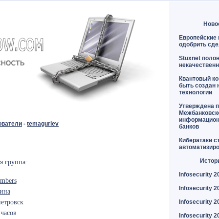
Ново
Европейские 
одобрить сде
Stuxnet поло
некачественн
Квантовый к
быть создан 
технологии
Утверждена п
Межбанковск
информацион
ователи
-
temaguriev
банков
Кибератаки с
автоматизир
Истор
я группа:
Infosecurity 2
mbers
Infosecurity 2
ина
етровск
Infosecurity 2
часов
Infosecurity 2