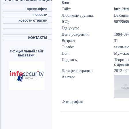
ПОЛЕЗНАЯ ИНФОРМАЦИЯ
Блог:
пресс-офис
Сайт:
http://fi
новости
Любимые группы:
Высоцки
новости отрасли
ICQ:
9872868
Где учусь:
День рождения:
1994-09
КОНТАКТЫ
Возраст:
31
О себе:
занимаю
Официальный сайт
Пол:
Мужско
выставки:
Подпись:
Теории
с древн
Дата регистрации:
2012-07
Аватар:
Фотография: