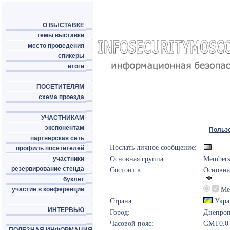
О ВЫСТАВКЕ
темы выставки
место проведения
спикеры
итоги
ПОСЕТИТЕЛЯМ
схема проезда
УЧАСТНИКАМ
экспонентам
Польз
партнерская сеть
Послать личное сообщение:
профиль посетителей
участники
Основная группа:
Members
резервирование стенда
Состоит в:
Основна
буклет
участие в конференции
Me
Страна:
Укра
ИНТЕРВЬЮ
Город:
Днепроп
Часовой пояс:
GMT0.0 