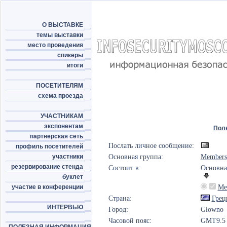
О ВЫСТАВКЕ
темы выставки
место проведения
спикеры
итоги
ПОСЕТИТЕЛЯМ
схема проезда
УЧАСТНИКАМ
экспонентам
Пол
партнерская сеть
Послать личное сообщение:
профиль посетителей
участники
Основная группа:
Members
резервирование стенда
Состоит в:
Основна
буклет
участие в конференции
Me
Страна:
Грец
ИНТЕРВЬЮ
Город:
Głowno
Часовой пояс:
GMT9.5 