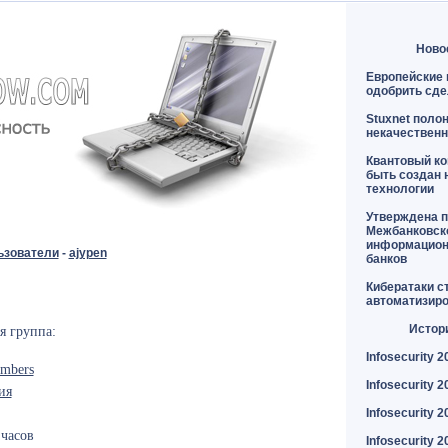
Ново
Европейские 
одобрить сде
Stuxnet поло
некачественн
Квантовый к
быть создан 
технологии
Утверждена п
Межбанковск
информацион
ьзователи
-
ajypen
банков
Кибератаки с
автоматизир
Истор
я группа:
Infosecurity 2
mbers
Infosecurity 2
ия
Infosecurity 2
часов
Infosecurity 2