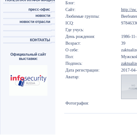
ПОЛЕЗНАЯ ИНФОРМАЦИЯ
Блог:
пресс-офис
Сайт:
http://sw
новости
Любимые группы:
Beefeater
новости отрасли
ICQ:
9784633
Где учусь:
День рождения:
1986-11-
КОНТАКТЫ
Возраст:
39
О себе:
zaktuali
Официальный сайт
Пол:
Мужско
выставки:
Подпись:
zaktuali
Дата регистрации:
2017-04
Аватар:
Фотография: