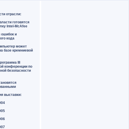
сти отрасли:
власти готовятся
лку Intel-McAfee
н ошибок и
ого кода
омпьютер может
на базе кремниевой
рограмма III
ой конференции по
ной безопасности
тановятся
ованными
ия выставки:
004
005
006
007