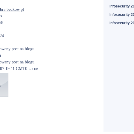
Infosecurity 2
.bra.bedkow.pl
Infosecurity 2
s
68
Infosecurity 2
24
zowany post na blogu
й
zowany post na blogu
-07 19:11 GMT0 часов