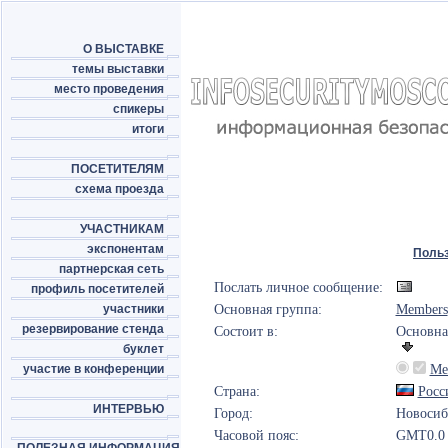
О ВЫСТАВКЕ
темы выставки
место проведения
спикеры
итоги
ПОСЕТИТЕЛЯМ
схема проезда
УЧАСТНИКАМ
экспонентам
Поль
партнерская сеть
Послать личное сообщение:
профиль посетителей
участники
Основная группа:
Members
резервирование стенда
Состоит в:
Основна
буклет
участие в конференции
Me
Страна:
Росс
ИНТЕРВЬЮ
Город:
Новосиб
Часовой пояс:
GMT0.0 