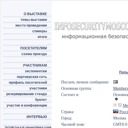
О ВЫСТАВКЕ
темы выставки
место проведения
спикеры
итоги
ПОСЕТИТЕЛЯМ
схема проезда
УЧАСТНИКАМ
экспонентам
Поль
партнерская сеть
Послать личное сообщение:
профиль посетителей
участники
Основная группа:
Members
резервирование стенда
Состоит в:
Основна
буклет
участие в конференции
Me
Страна:
Росс
ИНТЕРВЬЮ
Город:
Москва
Часовой пояс:
GMT0.0 