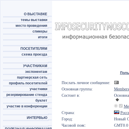
О ВЫСТАВКЕ
темы выставки
место проведения
спикеры
итоги
ПОСЕТИТЕЛЯМ
схема проезда
УЧАСТНИКАМ
экспонентам
Поль
партнерская сеть
Послать личное сообщение:
профиль посетителей
участники
Основная группа:
Members
резервирование стенда
Состоит в:
Основна
буклет
участие в конференции
Me
Страна:
Росс
ИНТЕРВЬЮ
Город:
Новый О
Часовой пояс:
GMT0.0 