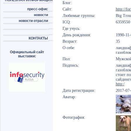
ПОЛЕЗНАЯ ИНФОРМАЦИЯ
Блог:
пресс-офис
Сайт:
http://f
новости
Любимые группы:
Big Trou
новости отрасли
ICQ:
635955
Где учусь:
День рождения:
1990-11-
КОНТАКТЫ
Возраст:
35
О себе:
ландшаф
Официальный сайт
газоблок
выставки:
Пол:
Мужско
Подпись:
ландшаф
газобло
стоит по
сайдинг
http:/
Дата регистрации:
2017-07
Аватар:
Фотография: