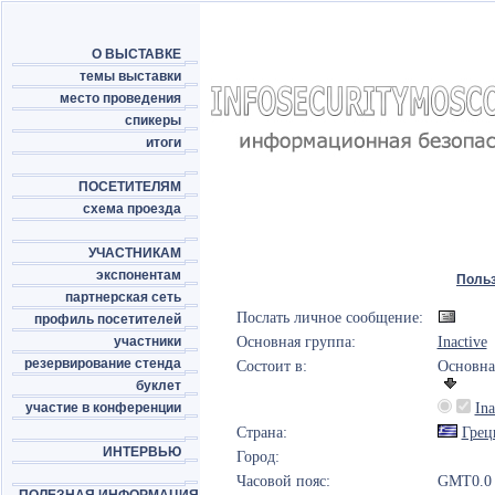
О ВЫСТАВКЕ
темы выставки
место проведения
спикеры
итоги
ПОСЕТИТЕЛЯМ
схема проезда
УЧАСТНИКАМ
экспонентам
Поль
партнерская сеть
Послать личное сообщение:
профиль посетителей
участники
Основная группа:
Inactive
резервирование стенда
Состоит в:
Основна
буклет
участие в конференции
Ina
Страна:
Грец
ИНТЕРВЬЮ
Город:
Часовой пояс:
GMT0.0 