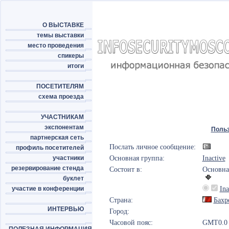
О ВЫСТАВКЕ
темы выставки
место проведения
спикеры
итоги
ПОСЕТИТЕЛЯМ
схема проезда
УЧАСТНИКАМ
экспонентам
Поль
партнерская сеть
Послать личное сообщение:
профиль посетителей
участники
Основная группа:
Inactive
резервирование стенда
Состоит в:
Основна
буклет
участие в конференции
Ina
Страна:
Бахр
ИНТЕРВЬЮ
Город:
Часовой пояс:
GMT0.0 