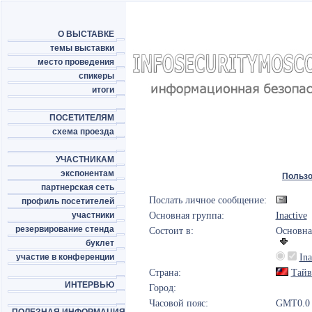
О ВЫСТАВКЕ
темы выставки
место проведения
спикеры
итоги
ПОСЕТИТЕЛЯМ
схема проезда
УЧАСТНИКАМ
экспонентам
Пользо
партнерская сеть
Послать личное сообщение:
профиль посетителей
участники
Основная группа:
Inactive
резервирование стенда
Состоит в:
Основна
буклет
участие в конференции
Ina
Страна:
Тайв
ИНТЕРВЬЮ
Город:
Часовой пояс:
GMT0.0 