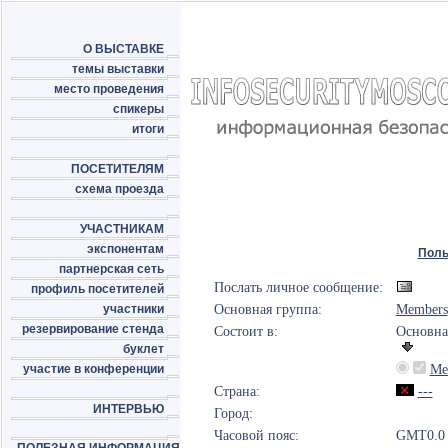
О ВЫСТАВКЕ
темы выставки
место проведения
спикеры
итоги
ПОСЕТИТЕЛЯМ
схема проезда
УЧАСТНИКАМ
экспонентам
Поль
партнерская сеть
Послать личное сообщение:
профиль посетителей
участники
Основная группа:
Members
резервирование стенда
Состоит в:
Основна
буклет
участие в конференции
Me
Страна:
---
ИНТЕРВЬЮ
Город:
Часовой пояс:
GMT0.0 