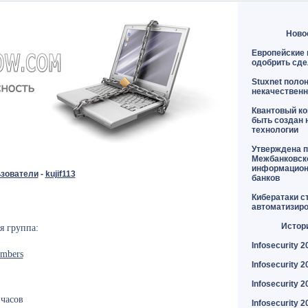
Ново
Европейские 
одобрить сде
Stuxnet поло
некачественн
Квантовый к
быть создан 
технологии
Утверждена п
Межбанковск
информацион
зователи
-
kujif113
банков
Кибератаки с
автоматизир
Истор
я группа:
Infosecurity 2
mbers
Infosecurity 2
Infosecurity 2
часов
Infosecurity 2