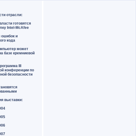
сти отрасли:
власти готовятся
лку Intel-McAfee
н ошибок и
ого кода
омпьютер может
на базе кремниевой
рограмма III
ой конференции по
ной безопасности
тановятся
ованными
ия выставки:
004
005
006
007