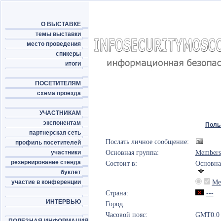
О ВЫСТАВКЕ
темы выставки
место проведения
спикеры
итоги
ПОСЕТИТЕЛЯМ
схема проезда
УЧАСТНИКАМ
экспонентам
Поль
партнерская сеть
Послать личное сообщение:
профиль посетителей
участники
Основная группа:
Members
резервирование стенда
Состоит в:
Основна
буклет
участие в конференции
Me
Страна:
---
ИНТЕРВЬЮ
Город:
Часовой пояс:
GMT0.0 