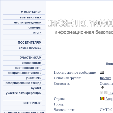
О ВЫСТАВКЕ
темы выставки
место проведения
спикеры
итоги
ПОСЕТИТЕЛЯМ
схема проезда
УЧАСТНИКАМ
экспонентам
Пол
партнерская сеть
Послать личное сообщение:
профиль посетителей
участники
Основная группа:
Inactive
резервирование стенда
Состоит в:
Основна
буклет
участие в конференции
Ina
Страна:
Андо
ИНТЕРВЬЮ
Город:
Часовой пояс:
GMT0.0 