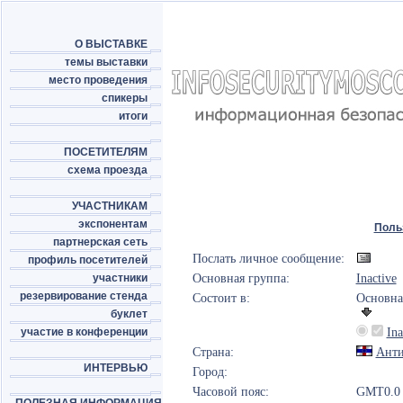
О ВЫСТАВКЕ
темы выставки
место проведения
спикеры
итоги
ПОСЕТИТЕЛЯМ
схема проезда
УЧАСТНИКАМ
экспонентам
Поль
партнерская сеть
Послать личное сообщение:
профиль посетителей
участники
Основная группа:
Inactive
резервирование стенда
Состоит в:
Основна
буклет
участие в конференции
Ina
Страна:
Анти
ИНТЕРВЬЮ
Город:
Часовой пояс:
GMT0.0 