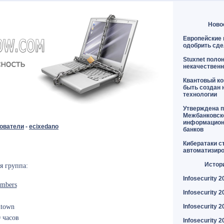
Ново
Европейские 
одобрить сде
Stuxnet поло
некачественн
Квантовый к
быть создан 
технологии
Утверждена п
Межбанковск
информацион
ователи
-
ecixedano
банков
Кибератаки с
автоматизир
Истор
я группа:
Infosecurity 2
mbers
Infosecurity 2
ntown
Infosecurity 2
 часов
Infosecurity 2