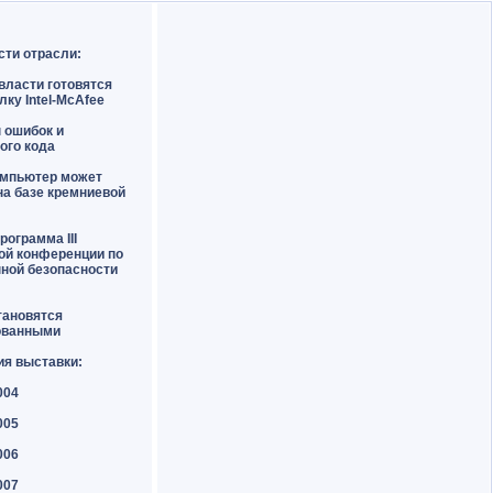
сти отрасли:
власти готовятся
лку Intel-McAfee
н ошибок и
ого кода
омпьютер может
на базе кремниевой
рограмма III
ой конференции по
ной безопасности
тановятся
ованными
ия выставки:
004
005
006
007