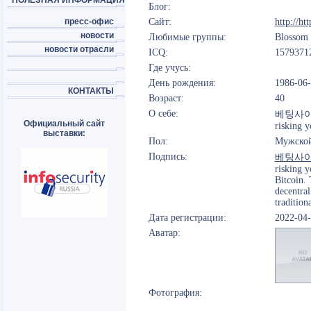
ПОЛЕЗНАЯ ИНФОРМАЦИЯ
Блог:
пресс-офис
Сайт:
http://htt
новости
Любимые группы:
Blossom 
новости отрасли
ICQ:
1579371
Где учусь:
День рождения:
1986-06
КОНТАКТЫ
Возраст:
40
О себе:
베팅사이트 If
Официальный сайт
risking y
выставки:
Пол:
Мужско
Подпись:
베팅사
risking y
Bitcoin. 
decentral
tradition
Дата регистрации:
2022-04
Аватар:
Фотография: