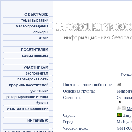
О ВЫСТАВКЕ
темы выставки
место проведения
спикеры
итоги
ПОСЕТИТЕЛЯМ
схема проезда
УЧАСТНИКАМ
экспонентам
Польз
партнерская сеть
Послать личное сообщение:
профиль посетителей
участники
Основная группа:
Members
резервирование стенда
Состоит в:
Основна
буклет
участие в конференции
Me
Страна:
Заир
ИНТЕРВЬЮ
Город:
Michiga
Часовой пояс:
GMT-9.0