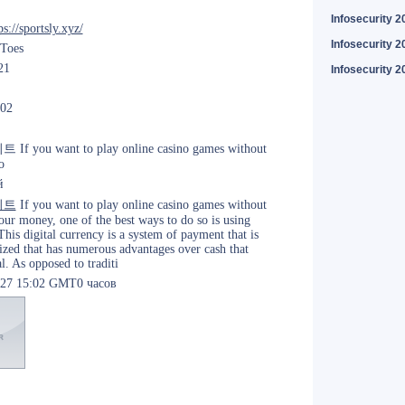
Infosecurity 2
ps://sportsly.xyz/
Infosecurity 2
Toes
21
Infosecurity 2
-02
 you want to play online casino games without
o
й
이트
If you want to play online casino games without
our money, one of the best ways to do so is using
This digital currency is a system of payment that is
ized that has numerous advantages over cash that
al. As opposed to traditi
-27 15:02 GMT0 часов