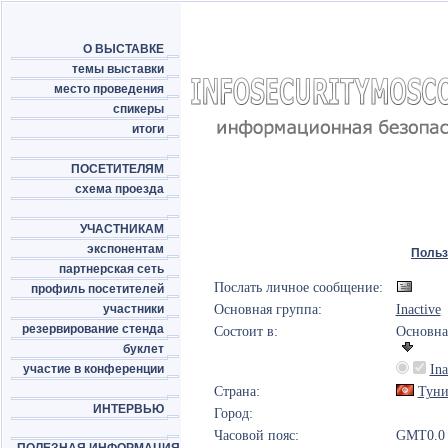
О ВЫСТАВКЕ
темы выставки
место проведения
спикеры
итоги
ПОСЕТИТЕЛЯМ
схема проезда
УЧАСТНИКАМ
экспонентам
Польз
партнерская сеть
Послать личное сообщение:
профиль посетителей
участники
Основная группа:
Inactive
резервирование стенда
Состоит в:
Основна
буклет
участие в конференции
Ina
Страна:
Туни
ИНТЕРВЬЮ
Город:
Часовой пояс:
GMT0.0 