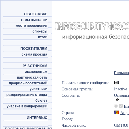
О ВЫСТАВКЕ
темы выставки
место проведения
спикеры
итоги
ПОСЕТИТЕЛЯМ
схема проезда
УЧАСТНИКАМ
экспонентам
Пользов
партнерская сеть
Послать личное сообщение:
профиль посетителей
участники
Основная группа:
Inactive
резервирование стенда
Состоит в:
Основна
буклет
участие в конференции
Ina
Страна:
Андо
ИНТЕРВЬЮ
Город:
Часовой пояс:
GMT0.0 