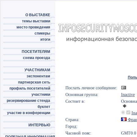
О ВЫСТАВКЕ
темы выставки
место проведения
спикеры
итоги
ПОСЕТИТЕЛЯМ
схема проезда
УЧАСТНИКАМ
экспонентам
Поль
партнерская сеть
Послать личное сообщение:
профиль посетителей
участники
Основная группа:
Inactive
резервирование стенда
Состоит в:
Основна
буклет
участие в конференции
Ina
Страна:
Фран
ИНТЕРВЬЮ
Город:
Часовой пояс:
GMT0.0 