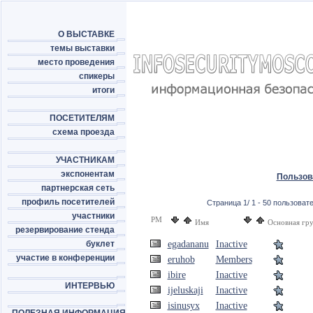
О ВЫСТАВКЕ
темы выставки
место проведения
спикеры
итоги
ПОСЕТИТЕЛЯМ
схема проезда
УЧАСТНИКАМ
экспонентам
Пользов
партнерская сеть
профиль посетителей
Страница 1/ 1 - 50 пользовате
участники
PM
Имя
Основная гр
резервирование стенда
буклет
egadananu
Inactive
участие в конференции
eruhob
Members
ibire
Inactive
ИНТЕРВЬЮ
ijeluskaji
Inactive
isinusyx
Inactive