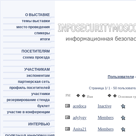
О ВЫСТАВКЕ
темы выставки
место проведения
спикеры
итоги
ПОСЕТИТЕЛЯМ
схема проезда
УЧАСТНИКАМ
экспонентам
Пользователи
-
партнерская сеть
профиль посетителей
Страница 1/ 1 - 50 пользовател
участники
PM
Имя
Основная г
резервирование стенда
буклет
acedoca
Inactive
участие в конференции
adylygy
Members
ИНТЕРВЬЮ
Anita21
Members