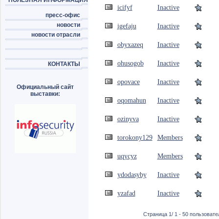
ПОЛЕЗНАЯ ИНФОРМАЦИЯ
icifyf
Inactive
пресс-офис
новости
igefaju
Inactive
новости отрасли
obyxazeq
Inactive
ohusogob
Inactive
КОНТАКТЫ
opovace
Inactive
Официальный сайт
выставки:
oqomahun
Inactive
ozinyva
Inactive
torokony129
Members
uqycyz
Members
ydodasyby
Inactive
yzafad
Inactive
Страница 1/ 1 - 50 пользовател